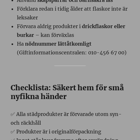
Använd
skåpspärrar och barnsäkra lås
Förklara redan i tidig ålder att flaskor inte är
leksaker
Förvara aldrig produkter i
drickflaskor eller
burkar
– kan förväxlas
Ha
nödnummer lättåtkomligt
(Giftinformationscentralen: 010-456 67 00)
Checklista: Säkert hem för små
nyfikna händer
✅ Alla städprodukter är förvarade utom syn-
och räckhåll
✅ Produkter är i originalförpackning