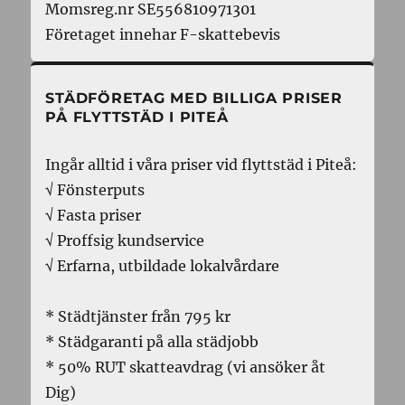
Momsreg.nr SE556810971301
Företaget innehar F-skattebevis
STÄDFÖRETAG MED BILLIGA PRISER
PÅ FLYTTSTÄD I PITEÅ
Ingår alltid i våra priser vid flyttstäd i Piteå:
√ Fönsterputs
√ Fasta priser
√ Proffsig kundservice
√ Erfarna, utbildade lokalvårdare
* Städtjänster från 795 kr
* Städgaranti på alla städjobb
* 50% RUT skatteavdrag (vi ansöker åt
Dig)