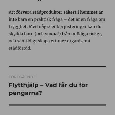
Att
förvara städprodukter säkert i hemmet
är
inte bara en praktisk fråga – det är en fråga om
trygghet. Med några enkla justeringar kan du
skydda barn (och vuxna!) från onödiga risker,
och samtidigt skapa ett mer organiserat
städförråd.
Inläggsnavigering
FÖREGÅENDE
Flytthjälp – Vad får du för
Föregående
inlägg:
pengarna?